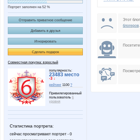
Портрет заполнен на 52 %
Enny-de-SerKo
GL
Этот блог
Отправить приватное сообщение
блогеров
.
Добавить в друзья
Игнорировать
JuJu595
KRASO
Посетит
Сделать подарок
Совместная покупка: взрослый
KotoPes
L_B
популярность:
Посмотре
23483 место
-3 ↓
рейтинг
1100
?
Привилегированный
пользователь
6
Narmebel
Natagol
уровня
Статистика портрета:
RFT-Look
Radmir
сейчас просматривают портрет - 0