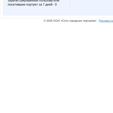
зарегистрированные пользователи
посетившие портрет за 7 дней - 0
VerukSa
Vick
© 2026 ООО «Сеть городских порталов» ·
Реклама н
anniiss
bali23
helena309ok
iolly
manyafe
mapiks
perez-olga
pers